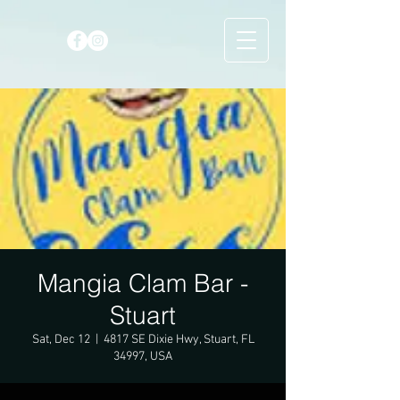
Mangia Clam Bar -
Stuart
Sat, Dec 12
  |  
4817 SE Dixie Hwy, Stuart, FL
34997, USA